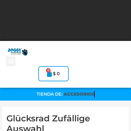
Ir
Navegación
r
deneme bonusu veren siteler 2026
สล็อตออนไลน์
สล็อตออนไลน์
al
de
contenido
entradas
Menú
0
Carrito
$
0
TIENDA DE:
ACCESORIOS
Glücksrad Zufällige
Auswahl