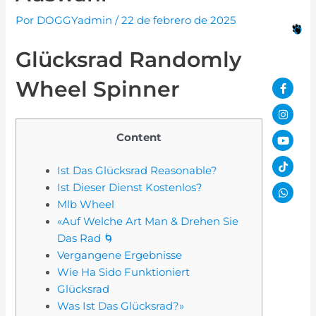
Por
DOGGYadmin
/
22 de febrero de 2025
Glücksrad Randomly
Faceb
Insta
Youtu
Tiktok
What
Wheel Spinner
f
Content
Ist Das Glücksrad Reasonable?
Ist Dieser Dienst Kostenlos?
Mlb Wheel
«Auf Welche Art Man & Drehen Sie
Das Rad 🌀
Vergangene Ergebnisse
Wie Ha Sido Funktioniert
Glücksrad
Was Ist Das Glücksrad?»