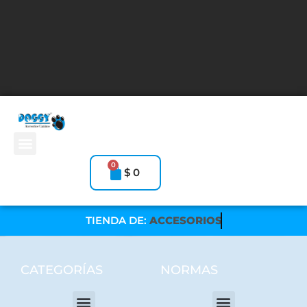
e bonusu veren siteler
deneme bonusu veren siteler 2026
สล
Menú
0
Carrito
$
0
TIENDA DE:
ACCESORIOS
CATEGORÍAS
NORMAS
Menú
Menú