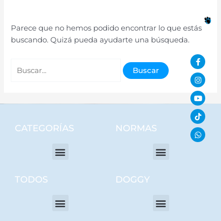
Parece que no hemos podido encontrar lo que estás
buscando. Quizá pueda ayudarte una búsqueda.
Faceb
Insta
Youtu
Tiktok
What
f
CATEGORÍAS
NORMAS
Menú
Menú
TODOS
DOGGY
Menú
Menú