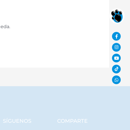
ueda.
Faceb
Insta
Youtu
Tiktok
What
f
SÍGUENOS
COMPARTE