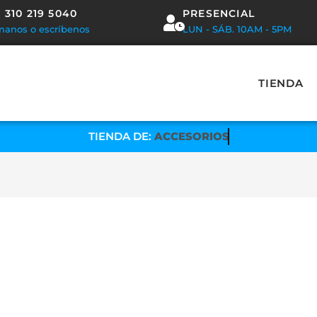
ler 2026
สล็อตออนไลน์
สล็อตออนไลน์
Backlink Fiyatları
jojobe
 310 219 5040
PRESENCIAL
manos o escríbenos
LUN - SÁB. 10AM - 5PM
TIENDA
TIENDA DE:
ACCESORIOS