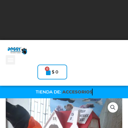
Ir
ren siteler
deneme bonusu veren siteler 2026
สล็อตออนไลน์
สล
al
contenido
Menú
0
Carrito
$
0
TIENDA DE:
ACCESORIOS
Chaleco
EXOTIC
L
cantidad