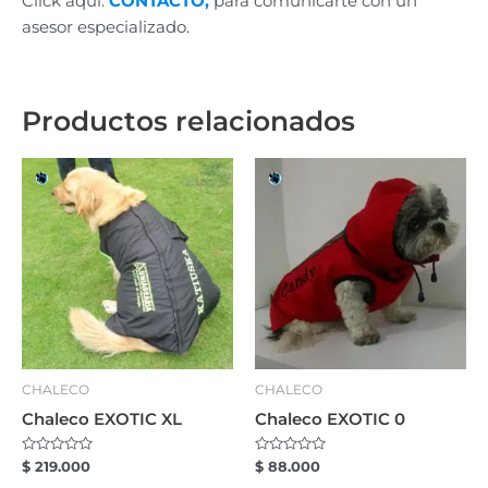
Click aqui:
CONTACTO,
para comunicarte con un
asesor especializado.
Productos relacionados
CHALECO
CHALECO
Chaleco EXOTIC XL
Chaleco EXOTIC 0
Valorado
Valorado
$
219.000
$
88.000
con
con